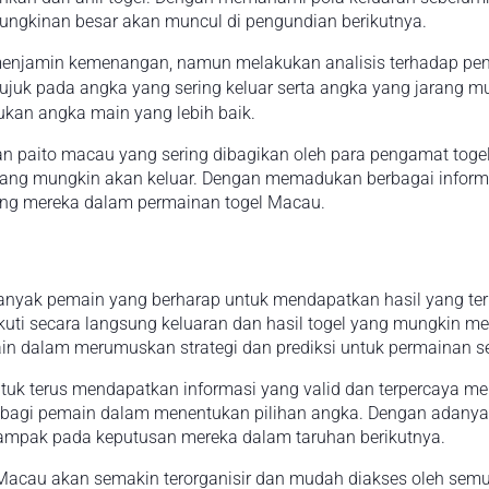
gkinan besar akan muncul di pengundian berikutnya.
 menjamin kemenangan, namun melakukan analisis terhadap p
juk pada angka yang sering keluar serta angka yang jarang m
n angka main yang lebih baik.
an paito macau yang sering dibagikan oleh para pengamat togel.
 mungkin akan keluar. Dengan memadukan berbagai informasi i
ang mereka dalam permainan togel Macau.
nyak pemain yang berharap untuk mendapatkan hasil yang terbai
kuti secara langsung keluaran dan hasil togel yang mungkin 
n dalam merumuskan strategi dan prediksi untuk permainan se
uk terus mendapatkan informasi yang valid dan terpercaya me
bagi pemain dalam menentukan pilihan angka. Dengan adanya r
ampak pada keputusan mereka dalam taruhan berikutnya.
Macau akan semakin terorganisir dan mudah diakses oleh sem