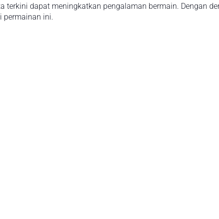
ta terkini dapat meningkatkan pengalaman bermain. Dengan de
permainan ini.