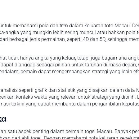
ng untuk memahami pola dan tren dalam keluaran toto Macau. 
a-angka yang mungkin lebih sering muncul atau bahkan pola te
dari berbagai jenis permainan, seperti 4D dan 5D, sehingga me
hat tidak hanya angka yang keluar, tetapi juga bagaimana ang
r dapat dianggap sebagai pilihan untuk taruhan di masa depan
mendalam, pemain dapat mengembangkan strategi yang lebih ef
analisis seperti grafik dan statistik yang disajikan dalam data 
berikan konteks waktu yang relevan untuk strategi yang dipilih
rmasi terkini yang dapat membantu dalam pengambilan keputusa
ka
ah satu aspek penting dalam bermain togel Macau. Banyak pe
 bahkan dari ahli togel. Dengan memahami pola keluaran sebelu