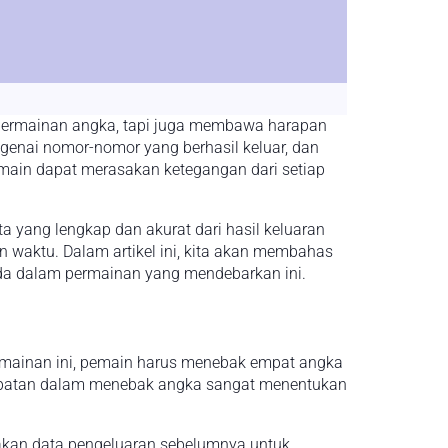
permainan angka, tapi juga membawa harapan
genai nomor-nomor yang berhasil keluar, dan
emain dapat merasakan ketegangan dari setiap
a yang lengkap dan akurat dari hasil keluaran
waktu. Dalam artikel ini, kita akan membahas
nda dalam permainan yang mendebarkan ini.
rmainan ini, pemain harus menebak empat angka
etepatan dalam menebak angka sangat menentukan
kan data pengeluaran sebelumnya untuk