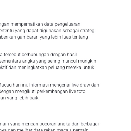
Dengan memperhatikan data pengeluaran
rtentu yang dapat digunakan sebagai strategi
mberikan gambaran yang lebih luas tentang
ka tersebut berhubungan dengan hasil
, sementara angka yang sering muncul mungkin
ektif dan meningkatkan peluang mereka untuk
Macau hari ini. Informasi mengenai live draw dan
. Dengan mengikuti perkembangan live toto
n yang lebih baik.
main yang mencari bocoran angka dari berbagai
mnya dan melihat data rekap macau, pemain