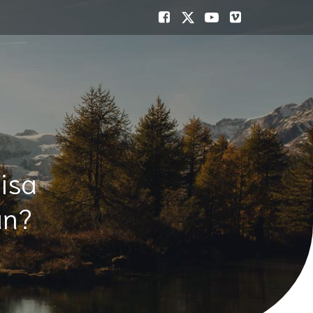
isa
an?