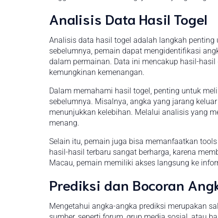
Analisis Data Hasil Togel
Analisis data hasil togel adalah langkah penti
sebelumnya, pemain dapat mengidentifikasi angk
dalam permainan. Data ini mencakup hasil-hasil 
kemungkinan kemenangan.
Dalam memahami hasil togel, penting untuk meli
sebelumnya. Misalnya, angka yang jarang kelua
menunjukkan kelebihan. Melalui analisis yang 
menang.
Selain itu, pemain juga bisa memanfaatkan tools 
hasil-hasil terbaru sangat berharga, karena mem
Macau, pemain memiliki akses langsung ke info
Prediksi dan Bocoran Ang
Mengetahui angka-angka prediksi merupakan sal
sumber, seperti forum, grup media sosial, atau