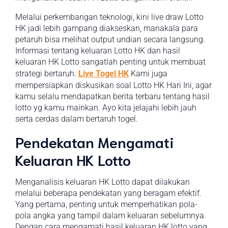
Melalui perkembangan teknologi, kini live draw Lotto
HK jadi lebih gampang diakseskan, manakala para
petaruh bisa melihat output undian secara langsung.
Informasi tentang keluaran Lotto HK dan hasil
keluaran HK Lotto sangatlah penting untuk membuat
strategi bertaruh.
Live Togel HK
Kami juga
mempersiapkan diskusikan soal Lotto HK Hari Ini, agar
kamu selalu mendapatkan berita terbaru tentang hasil
lotto yg kamu mainkan. Ayo kita jelajahi lebih jauh
serta cerdas dalam bertaruh togel.
Pendekatan Mengamati
Keluaran HK Lotto
Menganalisis keluaran HK Lotto dapat dilakukan
melalui beberapa pendekatan yang beragam efektif.
Yang pertama, penting untuk memperhatikan pola-
pola angka yang tampil dalam keluaran sebelumnya.
Dengan cara mengamati hasil keluaran HK lotto yang