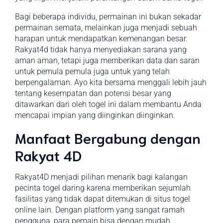
Bagi beberapa individu, permainan ini bukan sekadar
permainan semata, melainkan juga menjadi sebuah
harapan untuk mendapatkan kemenangan besar.
Rakyat4d tidak hanya menyediakan sarana yang
aman aman, tetapi juga memberikan data dan saran
untuk pemula pemula juga untuk yang telah
berpengalaman. Ayo kita bersama menggali lebih jauh
tentang kesempatan dan potensi besar yang
ditawarkan dari oleh togel ini dalam membantu Anda
mencapai impian yang diinginkan diinginkan.
Manfaat Bergabung dengan
Rakyat 4D
Rakyat4D menjadi pilihan menarik bagi kalangan
pecinta togel daring karena memberikan sejumlah
fasilitas yang tidak dapat ditemukan di situs togel
online lain. Dengan platform yang sangat ramah
pengguna, para pemain bisa dengan mudah