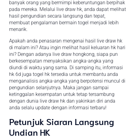
banyak orang yang bermimpi keberuntungan berpihak
pada mereka. Melalui live draw hk, anda dapat melihat
hasil pengundian secara langsung dan tepat,
membuat pengalaman bermain togel menjadi lebih
menarik.
Apakah anda penasaran mengenai hasil live draw hk
di malam ini? Atau ingin melihat hasil keluaran hk hari
ini? Dengan adanya live draw hongkong, siapa pun
berkesempatan menyaksikan angka-angka yang
diundi di waktu yang sama. Di samping itu, informasi
hk 6d juga togel hk tersedia untuk membantu anda
menganalisis angka-angka yang berpotensi muncul di
pengundian selanjutnya. Maka jangan sampai
ketinggalan kesempatan untuk tetap tersambung
dengan dunia live draw hk dan yakinkan diri anda
anda selalu update dengan informasi terbaru!
Petunjuk Siaran Langsung
Undian HK