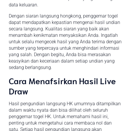
data keluaran.
Dengan siaran langsung hongkong, penggemar togel
dapat mendapatkan kepastian mengenai hasil undian
secara langsung. Kualitas siaran yang baik akan
menambah kenikmatan menyaksikan Anda. Ingatlah
untuk selalu mengecek hasil yang Anda terima dengan
sumber yang terpercaya untuk menghindari informasi
yang salah. Dengan begitu, Anda bisa merasakan
keasyikan dan keceriaan dalam setiap undian yang
sedang berlangsung.
Cara Menafsirkan Hasil Live
Draw
Hasil pengundian langsung HK umumnya ditampilkan
dalam waktu nyata dan bisa dilihat oleh seluruh
penggemar togel HK. Untuk memahami hasil ini,
penting untuk mengetahui cara membaca nol dan
satu. Setiap hasil pengundian langsung akan