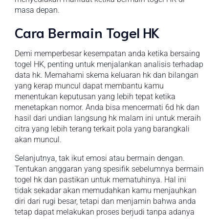
masa depan.
Cara Bermain Togel HK
Demi memperbesar kesempatan anda ketika bersaing
togel HK, penting untuk menjalankan analisis terhadap
data hk. Memahami skema keluaran hk dan bilangan
yang kerap muncul dapat membantu kamu
menentukan keputusan yang lebih tepat ketika
menetapkan nomor. Anda bisa mencermati 6d hk dan
hasil dari undian langsung hk malam ini untuk meraih
citra yang lebih terang terkait pola yang barangkali
akan muncul.
Selanjutnya, tak ikut emosi atau bermain dengan.
Tentukan anggaran yang spesifik sebelumnya bermain
togel hk dan pastikan untuk mematuhinya. Hal ini
tidak sekadar akan memudahkan kamu menjauhkan
diri dari rugi besar, tetapi dan menjamin bahwa anda
tetap dapat melakukan proses berjudi tanpa adanya