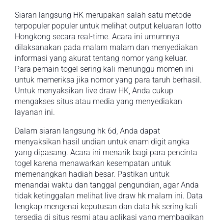
Siaran langsung HK merupakan salah satu metode
terpopuler populer untuk melihat output keluaran lotto
Hongkong secara real-time. Acara ini umumnya
dilaksanakan pada malam malam dan menyediakan
informasi yang akurat tentang nomor yang keluar.
Para pemain togel sering kali menunggu momen ini
untuk memeriksa jika nomor yang para taruh berhasil.
Untuk menyaksikan live draw HK, Anda cukup
mengakses situs atau media yang menyediakan
layanan ini.
Dalam siaran langsung hk 6d, Anda dapat
menyaksikan hasil undian untuk enam digit angka
yang dipasang. Acara ini menarik bagi para pencinta
togel karena menawarkan kesempatan untuk
memenangkan hadiah besar. Pastikan untuk
menandai waktu dan tanggal pengundian, agar Anda
tidak ketinggalan melihat live draw hk malam ini. Data
lengkap mengenai keputusan dan data hk sering kali
tersedia di situs resmi atau aplikasi yang membagikan