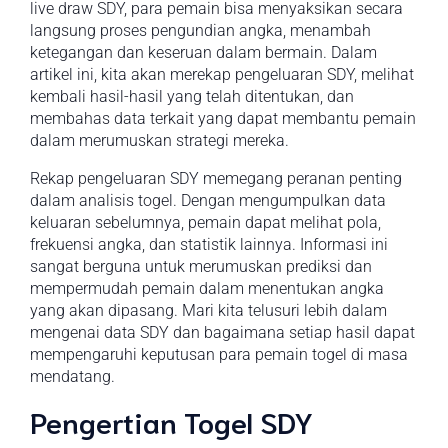
live draw SDY, para pemain bisa menyaksikan secara
langsung proses pengundian angka, menambah
ketegangan dan keseruan dalam bermain. Dalam
artikel ini, kita akan merekap pengeluaran SDY, melihat
kembali hasil-hasil yang telah ditentukan, dan
membahas data terkait yang dapat membantu pemain
dalam merumuskan strategi mereka.
Rekap pengeluaran SDY memegang peranan penting
dalam analisis togel. Dengan mengumpulkan data
keluaran sebelumnya, pemain dapat melihat pola,
frekuensi angka, dan statistik lainnya. Informasi ini
sangat berguna untuk merumuskan prediksi dan
mempermudah pemain dalam menentukan angka
yang akan dipasang. Mari kita telusuri lebih dalam
mengenai data SDY dan bagaimana setiap hasil dapat
mempengaruhi keputusan para pemain togel di masa
mendatang.
Pengertian Togel SDY