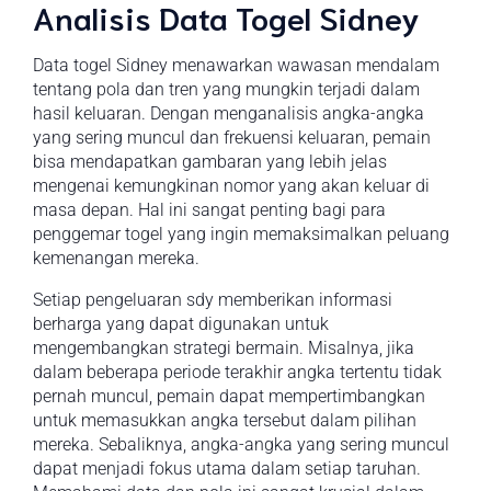
Analisis Data Togel Sidney
Data togel Sidney menawarkan wawasan mendalam
tentang pola dan tren yang mungkin terjadi dalam
hasil keluaran. Dengan menganalisis angka-angka
yang sering muncul dan frekuensi keluaran, pemain
bisa mendapatkan gambaran yang lebih jelas
mengenai kemungkinan nomor yang akan keluar di
masa depan. Hal ini sangat penting bagi para
penggemar togel yang ingin memaksimalkan peluang
kemenangan mereka.
Setiap pengeluaran sdy memberikan informasi
berharga yang dapat digunakan untuk
mengembangkan strategi bermain. Misalnya, jika
dalam beberapa periode terakhir angka tertentu tidak
pernah muncul, pemain dapat mempertimbangkan
untuk memasukkan angka tersebut dalam pilihan
mereka. Sebaliknya, angka-angka yang sering muncul
dapat menjadi fokus utama dalam setiap taruhan.