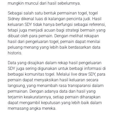
mungkin muncul dari hasil sebelumnya.
Sebagai salah satu bentuk permainan togel, togel
Sidney dikenal luas di kalangan pencinta judi. Hasil
keluaran SDY tidak hanya berfungsi sebagai referensi,
tetapi juga menjadi acuan bagi strategi bermain yang
dibuat oleh para pemain. Dengan melihat rekapan
hasil dari pengeluaran togel, pemain dapat menilai
peluang menang yang lebih baik berdasarkan data
historis.
Data yang disajikan dalam rekap hasil pengeluaran
SDY juga sering digunakan untuk berbagi informasi di
berbagai komunitas togel. Melalui live draw SDY, para
pemain dapat menyaksikan hasil keluaran secara
langsung, yang menambah rasa transparansi dalam
permainan. Dengan adanya data dan hasil yang
terjamin keakuratannya, setiap pemain diharapkan
dapat mengambil keputusan yang lebih baik dalam
memasang angka mereka.