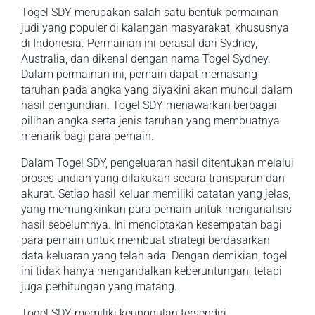
Togel SDY merupakan salah satu bentuk permainan
judi yang populer di kalangan masyarakat, khususnya
di Indonesia. Permainan ini berasal dari Sydney,
Australia, dan dikenal dengan nama Togel Sydney.
Dalam permainan ini, pemain dapat memasang
taruhan pada angka yang diyakini akan muncul dalam
hasil pengundian. Togel SDY menawarkan berbagai
pilihan angka serta jenis taruhan yang membuatnya
menarik bagi para pemain.
Dalam Togel SDY, pengeluaran hasil ditentukan melalui
proses undian yang dilakukan secara transparan dan
akurat. Setiap hasil keluar memiliki catatan yang jelas,
yang memungkinkan para pemain untuk menganalisis
hasil sebelumnya. Ini menciptakan kesempatan bagi
para pemain untuk membuat strategi berdasarkan
data keluaran yang telah ada. Dengan demikian, togel
ini tidak hanya mengandalkan keberuntungan, tetapi
juga perhitungan yang matang.
Togel SDY memiliki keunggulan tersendiri