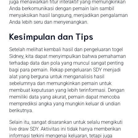
juga menawarkan fitur interaktif yang memungkinkan
Anda berkomunikasi dengan pemain lain sambil
menyaksikan hasil langsung, menjadikan pengalaman
Anda lebih seru dan menyenangkan.
Kesimpulan dan Tips
Setelah melihat kembali hasil dan pengeluaran togel
Sidney, kita dapat menyimpulkan bahwa pemahaman
terhadap data dan pola yang muncul sangat penting
bagi para pemain. Rekap pengeluaran SDY menjadi
alat yang berguna untuk menganalisis hasil
sebelumnya dan memungkinkan pemain untuk
membuat keputusan yang lebih terinformasi. Dengan
memiliki data yang akurat, pemain dapat mencoba
memprediksi angka yang mungkin keluar di undian
berikutnya.
Selain itu, sangat disarankan untuk selalu mengikuti
live draw SDY. Aktivitas ini tidak hanya memberikan
informasi terkini mengenai keluaran, tetapi juga