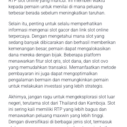
RTP slot online yang muncul. Ini memberi waktu
kepada pemain untuk menilai di mana peluang
terbesar berada sebelum meningkatkan taruhan.
Selain itu, penting untuk selalu memperhatikan
informasi mengenai slot gacor dan link slot online
terpercaya. Dengan mengetahui mana slot yang
sedang banyak dibicarakan dan berhasil memberikan
kemenangan besar, pemain dapat mengalokasikan
dana mereka dengan bijak. Beberapa platform
menawarkan fitur slot qris, slot dana, dan slot ovo
yang memudahkan transaksi. Memanfaatkan metode
pembayaran ini juga dapat mengoptimalkan
pengalaman bermain dan memungkinkan pemain
untuk melakukan investasi yang lebih strategis.
Akhirnya, jangan ragu untuk mengeksplorasi slot luar
negeri, terutama slot dari Thailand dan Kamboja. Slot
ini sering kali memiliki RTP yang lebih bagus dan
menawarkan peluang maxwin yang lebih tinggi.
Dengan diversifikasi di berbagai jenis slot, termasuk