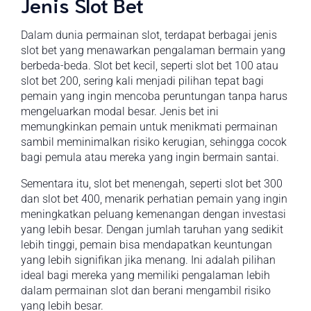
Jenis Slot Bet
Dalam dunia permainan slot, terdapat berbagai jenis
slot bet yang menawarkan pengalaman bermain yang
berbeda-beda. Slot bet kecil, seperti slot bet 100 atau
slot bet 200, sering kali menjadi pilihan tepat bagi
pemain yang ingin mencoba peruntungan tanpa harus
mengeluarkan modal besar. Jenis bet ini
memungkinkan pemain untuk menikmati permainan
sambil meminimalkan risiko kerugian, sehingga cocok
bagi pemula atau mereka yang ingin bermain santai.
Sementara itu, slot bet menengah, seperti slot bet 300
dan slot bet 400, menarik perhatian pemain yang ingin
meningkatkan peluang kemenangan dengan investasi
yang lebih besar. Dengan jumlah taruhan yang sedikit
lebih tinggi, pemain bisa mendapatkan keuntungan
yang lebih signifikan jika menang. Ini adalah pilihan
ideal bagi mereka yang memiliki pengalaman lebih
dalam permainan slot dan berani mengambil risiko
yang lebih besar.