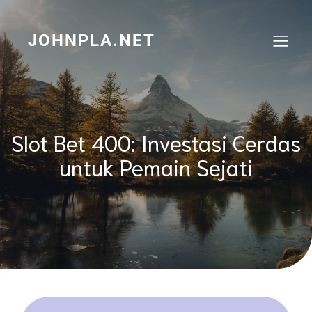
Skip
to
content
JOHNPLA.NET
Slot Bet 400: Investasi Cerdas
untuk Pemain Sejati