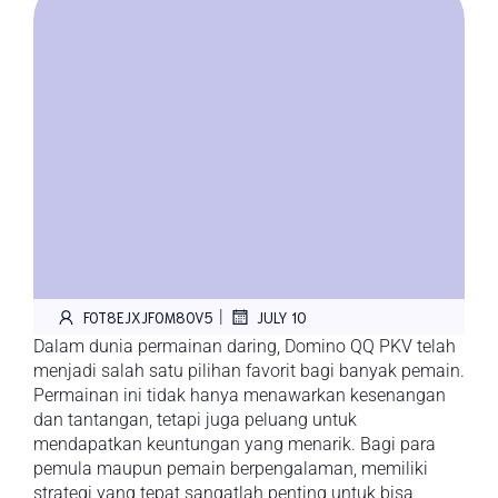
|
FOT8EJXJF0M8OV5
JULY 10
Dalam dunia permainan daring, Domino QQ PKV telah
menjadi salah satu pilihan favorit bagi banyak pemain.
Permainan ini tidak hanya menawarkan kesenangan
dan tantangan, tetapi juga peluang untuk
mendapatkan keuntungan yang menarik. Bagi para
pemula maupun pemain berpengalaman, memiliki
strategi yang tepat sangatlah penting untuk bisa