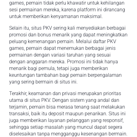
games, pemain tidak perlu khawatir untuk kehilangan
sesi permainan mereka, karena platform ini dirancang
untuk memberikan kenyamanan maksimal.
Selain itu, situs PKV sering kali menyediakan berbagai
promosi dan bonus menarik yang dapat meningkatkan
peluang kemenangan pemain. Melalui daftar PKV
games, pemain dapat menemukan berbagai jenis
permainan dengan variasi taruhan yang sesuai
dengan anggaran mereka. Promosi ini tidak hanya
menarik bagi pemula, tetapi juga memberikan
keuntungan tambahan bagi pemain berpengalaman
yang sering bermain di situs ini.
Terakhir, keamanan dan privasi merupakan prioritas
utama di situs PKV. Dengan sistem yang andal dan
terjamin, pemain bisa merasa tenang saat melakukan
transaksi, baik itu deposit maupun penarikan. Situs ini
juga memberikan layanan pelanggan yang responsif,
sehingga setiap masalah yang muncul dapat segera
diselesaikan tanpa mengganggu kesenangan bermain.