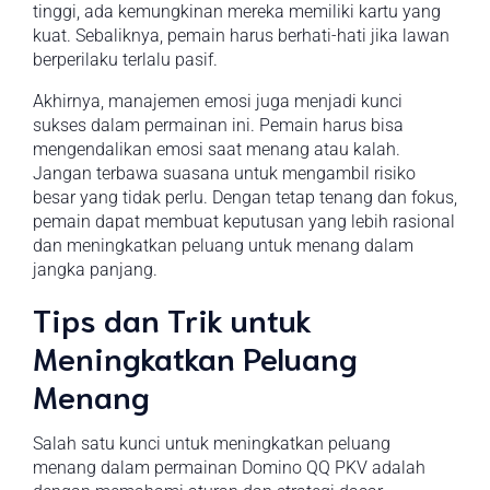
tinggi, ada kemungkinan mereka memiliki kartu yang
kuat. Sebaliknya, pemain harus berhati-hati jika lawan
berperilaku terlalu pasif.
Akhirnya, manajemen emosi juga menjadi kunci
sukses dalam permainan ini. Pemain harus bisa
mengendalikan emosi saat menang atau kalah.
Jangan terbawa suasana untuk mengambil risiko
besar yang tidak perlu. Dengan tetap tenang dan fokus,
pemain dapat membuat keputusan yang lebih rasional
dan meningkatkan peluang untuk menang dalam
jangka panjang.
Tips dan Trik untuk
Meningkatkan Peluang
Menang
Salah satu kunci untuk meningkatkan peluang
menang dalam permainan Domino QQ PKV adalah