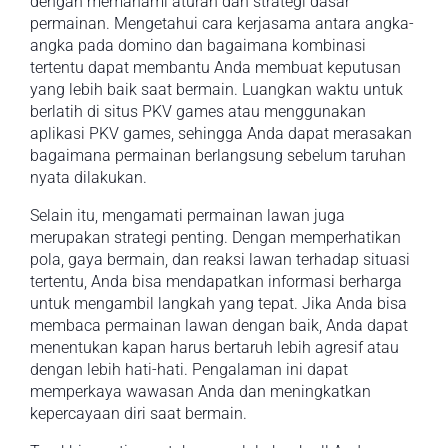
dengan memahami aturan dan strategi dasar
permainan. Mengetahui cara kerjasama antara angka-
angka pada domino dan bagaimana kombinasi
tertentu dapat membantu Anda membuat keputusan
yang lebih baik saat bermain. Luangkan waktu untuk
berlatih di situs PKV games atau menggunakan
aplikasi PKV games, sehingga Anda dapat merasakan
bagaimana permainan berlangsung sebelum taruhan
nyata dilakukan.
Selain itu, mengamati permainan lawan juga
merupakan strategi penting. Dengan memperhatikan
pola, gaya bermain, dan reaksi lawan terhadap situasi
tertentu, Anda bisa mendapatkan informasi berharga
untuk mengambil langkah yang tepat. Jika Anda bisa
membaca permainan lawan dengan baik, Anda dapat
menentukan kapan harus bertaruh lebih agresif atau
dengan lebih hati-hati. Pengalaman ini dapat
memperkaya wawasan Anda dan meningkatkan
kepercayaan diri saat bermain.