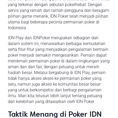
yang terkenal dengan sebutan pokerhebat. Dengan
servis yang ramah dan ramah pengguna dan beragam
pilihan game menarik, IDN Poker telah menjadi pilihan
utama bagi beberapa pecinta permainan poker di
Indonesia.
IDN Play dan IDNPoker merupakan sebagian dari
dalam sistem ini, menawarkan berbagai kemudahan
serta fitur-fitur yang menjadikan pengalaman bermain
poker menjadi semakin mengesankan. Pemain dapat
menikmati permainan poker di dalam lingkungan yang
aman dan dan fair, dengan peluang untuk meraih
hadiah besar. Melalui bergabung di IDN Play, pemain
tidak hanya akses akses ke permainan poker yang
seru, namun juga akses ke komunitas besar besar
yang untuk berkompetisi dan berbagi pengalaman
ilmu. Mari kita telusuri lebih lanjut tentang peluang
dan kelebihan yang ditawarkan oleh IDN Poker.
Taktik Menang di Poker IDN