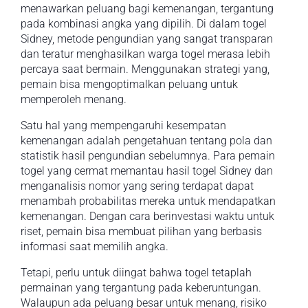
menawarkan peluang bagi kemenangan, tergantung
pada kombinasi angka yang dipilih. Di dalam togel
Sidney, metode pengundian yang sangat transparan
dan teratur menghasilkan warga togel merasa lebih
percaya saat bermain. Menggunakan strategi yang,
pemain bisa mengoptimalkan peluang untuk
memperoleh menang.
Satu hal yang mempengaruhi kesempatan
kemenangan adalah pengetahuan tentang pola dan
statistik hasil pengundian sebelumnya. Para pemain
togel yang cermat memantau hasil togel Sidney dan
menganalisis nomor yang sering terdapat dapat
menambah probabilitas mereka untuk mendapatkan
kemenangan. Dengan cara berinvestasi waktu untuk
riset, pemain bisa membuat pilihan yang berbasis
informasi saat memilih angka.
Tetapi, perlu untuk diingat bahwa togel tetaplah
permainan yang tergantung pada keberuntungan.
Walaupun ada peluang besar untuk menang, risiko