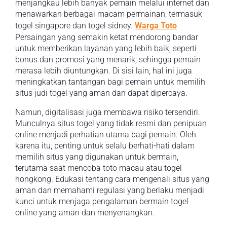
menjangkau lebih banyak pemain melalui internet dan
menawarkan berbagai macam permainan, termasuk
togel singapore dan togel sidney.
Warga Toto
Persaingan yang semakin ketat mendorong bandar
untuk memberikan layanan yang lebih baik, seperti
bonus dan promosi yang menarik, sehingga pemain
merasa lebih diuntungkan. Di sisi lain, hal ini juga
meningkatkan tantangan bagi pemain untuk memilih
situs judi togel yang aman dan dapat dipercaya.
Namun, digitalisasi juga membawa risiko tersendiri.
Munculnya situs togel yang tidak resmi dan penipuan
online menjadi perhatian utama bagi pemain. Oleh
karena itu, penting untuk selalu berhati-hati dalam
memilih situs yang digunakan untuk bermain,
terutama saat mencoba toto macau atau togel
hongkong. Edukasi tentang cara mengenali situs yang
aman dan memahami regulasi yang berlaku menjadi
kunci untuk menjaga pengalaman bermain togel
online yang aman dan menyenangkan.