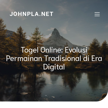
Skip
to
content
JOHNPLA.NET
Togel Online: Evolusi
Permainan Tradisional di Era
Digital