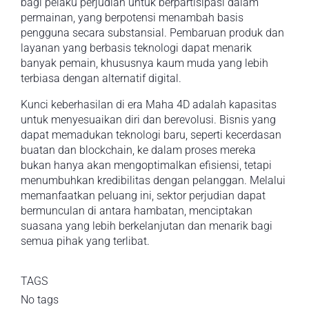
bagi pelaku perjudian untuk berpartisipasi dalam
permainan, yang berpotensi menambah basis
pengguna secara substansial. Pembaruan produk dan
layanan yang berbasis teknologi dapat menarik
banyak pemain, khususnya kaum muda yang lebih
terbiasa dengan alternatif digital.
Kunci keberhasilan di era Maha 4D adalah kapasitas
untuk menyesuaikan diri dan berevolusi. Bisnis yang
dapat memadukan teknologi baru, seperti kecerdasan
buatan dan blockchain, ke dalam proses mereka
bukan hanya akan mengoptimalkan efisiensi, tetapi
menumbuhkan kredibilitas dengan pelanggan. Melalui
memanfaatkan peluang ini, sektor perjudian dapat
bermunculan di antara hambatan, menciptakan
suasana yang lebih berkelanjutan dan menarik bagi
semua pihak yang terlibat.
TAGS
No tags