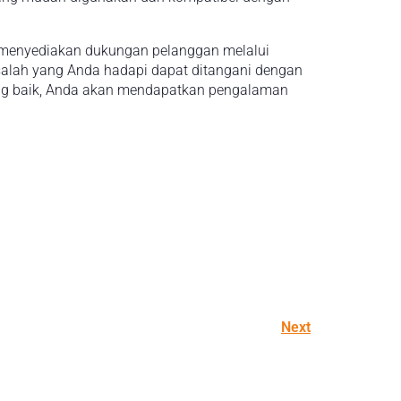
an menyediakan dukungan pelanggan melalui
masalah yang Anda hadapi dapat ditangani dengan
yang baik, Anda akan mendapatkan pengalaman
Next