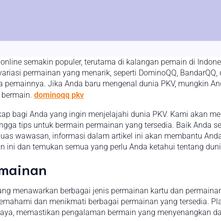
online semakin populer, terutama di kalangan pemain di Indone
variasi permainan yang menarik, seperti DominoQQ, BandarQ
a pemainnya. Jika Anda baru mengenal dunia PKV, mungkin A
 bermain.
dominoqq pkv
gkap bagi Anda yang ingin menjelajahi dunia PKV. Kami akan me
 hingga tips untuk bermain permainan yang tersedia. Baik Anda
uas wawasan, informasi dalam artikel ini akan membantu And
n ini dan temukan semua yang perlu Anda ketahui tentang duni
rmainan
ang menawarkan berbagai jenis permainan kartu dan permainan
emahami dan menikmati berbagai permainan yang tersedia. Pl
percaya, memastikan pengalaman bermain yang menyenangkan d