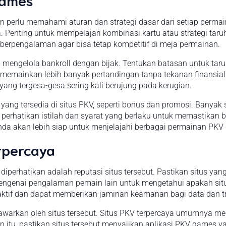
erlu memahami aturan dan strategi dasar dari setiap permain
. Penting untuk mempelajari kombinasi kartu atau strategi t
n berpengalaman agar bisa tetap kompetitif di meja permainan.
ah mengelola bankroll dengan bijak. Tentukan batasan untuk ta
emainkan lebih banyak pertandingan tanpa tekanan finansial. S
ng tergesa-gesa sering kali berujung pada kerugian.
 yang tersedia di situs PKV, seperti bonus dan promosi. Banyak
 perhatikan istilah dan syarat yang berlaku untuk memastik
 Anda akan lebih siap untuk menjelajahi berbagai permainan 
rpercaya
diperhatikan adalah reputasi situs tersebut. Pastikan situs yang
 mengenai pengalaman pemain lain untuk mengetahui apakah situ
aktif dan dapat memberikan jaminan keamanan bagi data dan t
tawarkan oleh situs tersebut. Situs PKV terpercaya umumnya mem
ain itu, pastikan situs tersebut menyajikan aplikasi PKV game