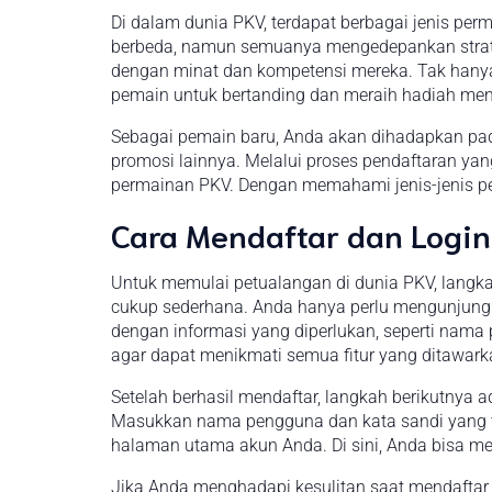
Di dalam dunia PKV, terdapat berbagai jenis pe
berbeda, namun semuanya mengedepankan strate
dengan minat dan kompetensi mereka. Tak hanya
pemain untuk bertanding dan meraih hadiah men
Sebagai pemain baru, Anda akan dihadapkan pada
promosi lainnya. Melalui proses pendaftaran y
permainan PKV. Dengan memahami jenis-jenis pe
Cara Mendaftar dan Login
Untuk memulai petualangan di dunia PKV, langk
cukup sederhana. Anda hanya perlu mengunjungi si
dengan informasi yang diperlukan, seperti nama 
agar dapat menikmati semua fitur yang ditawarka
Setelah berhasil mendaftar, langkah berikutnya
Masukkan nama pengguna dan kata sandi yang te
halaman utama akun Anda. Di sini, Anda bisa me
Jika Anda menghadapi kesulitan saat mendaftar