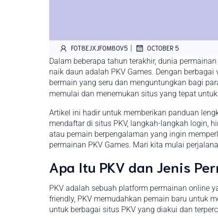
|
FOT8EJXJF0M8OV5
OCTOBER 5
Dalam beberapa tahun terakhir, dunia permainan 
naik daun adalah PKV Games. Dengan berbagai 
bermain yang seru dan menguntungkan bagi par
memulai dan menemukan situs yang tepat untuk
Artikel ini hadir untuk memberikan panduan len
mendaftar di situs PKV, langkah-langkah login,
atau pemain berpengalaman yang ingin memperl
permainan PKV Games. Mari kita mulai perjalana
Apa Itu PKV dan Jenis Pe
PKV adalah sebuah platform permainan online y
friendly, PKV memudahkan pemain baru untuk m
untuk berbagai situs PKV yang diakui dan ter