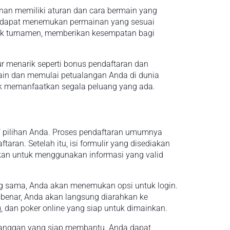
inan memiliki aturan dan cara bermain yang
n dapat menemukan permainan yang sesuai
tuk turnamen, memberikan kesempatan bagi
r menarik seperti bonus pendaftaran dan
ain dan memulai petualangan Anda di dunia
uk memanfaatkan segala peluang yang ada.
V pilihan Anda. Proses pendaftaran umumnya
aran. Setelah itu, isi formulir yang disediakan
tikan untuk menggunakan informasi yang valid
ang sama, Anda akan menemukan opsi untuk login.
benar, Anda akan langsung diarahkan ke
 dan poker online yang siap untuk dimainkan.
elanggan yang siap membantu. Anda dapat