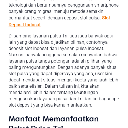
teknologi dan bertambahnya penggunaan smartphone,
banyak orang migrasi menuju metode semakin
bermanfaat seperti dengan deposit slot pulsa.
Slot
Deposit Indosat
Di samping layanan pulsa Tri, ada juga banyak opsi
lain yang dapat bisa dijadikan pilihan, contohnya
deposit slot Indosat dan layanan pulsa Indosat.
Namun, banyak pengguna semakin menyadari bahwa
layanan pulsa tanpa potongan adalah pilihan yang
paling menguntungkan. Dengan adanya banyak situs
slot pulsa yang dapat dipercaya yang ada, user kini
dapat mendapat situasi mengisi kuota yang jauh lebih
baik serta efisien. Dalam tulisan ini, kita akan
mendalami lebih dalam tentang keuntungan
menggunakan layanan pulsa dari Tri dan berbagai tipe
slot deposit yang bisa kamu manfaatkan.
Manfaat Memanfaatkan
Paket Pulsa Tri