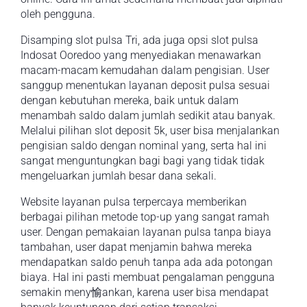
oleh pengguna.
Disamping slot pulsa Tri, ada juga opsi slot pulsa
Indosat Ooredoo yang menyediakan menawarkan
macam-macam kemudahan dalam pengisian. User
sanggup menentukan layanan deposit pulsa sesuai
dengan kebutuhan mereka, baik untuk dalam
menambah saldo dalam jumlah sedikit atau banyak.
Melalui pilihan slot deposit 5k, user bisa menjalankan
pengisian saldo dengan nominal yang, serta hal ini
sangat menguntungkan bagi bagi yang tidak tidak
mengeluarkan jumlah besar dana sekali.
Website layanan pulsa terpercaya memberikan
berbagai pilihan metode top-up yang sangat ramah
user. Dengan pemakaian layanan pulsa tanpa biaya
tambahan, user dapat menjamin bahwa mereka
mendapatkan saldo penuh tanpa ada ada potongan
biaya. Hal ini pasti membuat pengalaman pengguna
semakin meny愉ankan, karena user bisa mendapat