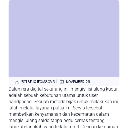
|
FOT8EJXJF0M8OV5
NOVEMBER 29
Dalam era digital sekarang ini, mengisi isi ulang kuota
adalah sebuah kebutuhan utama untuk user
handphone. Sebuah metode bijak untuk melakukan ini
ialah melalui layanan pulsa Tri. Servis tersebut
memberikan kenyamanan dan kecermatan dalam
mengisi ulang saldo tanpa perlu cemas tentang
langkah-langkah yang terlalu rumit. Dengan kemajuan