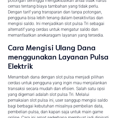
potongan sehingga mengakibatkan anda tidak harus
cemas tentang biaya tambahan yang tidak perlu.
Dengan tarif yang transparan dan tanpa potongan,
pengguna bisa lebih tenang dalam beraktivitas dan
mengisi saldo. Ini menjadikan slot pulsa Tri sebagai
alternatif yang cerdas untuk mengatur saldo dan
memanfaatkan anekaragam layanan yang tersedia.
Cara Mengisi Ulang Dana
menggunakan Layanan Pulsa
Elektrik
Menambah dana dengan slot pulsa menjadi pilihan
cerdas untuk pengguna yang ingin mau menjalankan
transaksi secara mudah dan efisien. Salah satu opsi
yang digemari adalah slot pulsa Tri. Melalui
pemakaian slot pulsa ini, user sanggup mengisi saldo
bagi berbagai kebutuhan misalnya pembelian data,
pembelian pulsa, dan kapan saja untuk main game
online. Cara ini amat sederhana membuat jadi dipinati