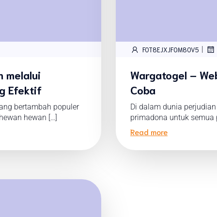
|
FOT8EJXJF0M8OV5
 melalui
Wargatogel – Web
 Efektif
Coba
yang bertambah populer
Di dalam dunia perjudian 
 hewan hewan […]
primadona untuk semua pe
Read more