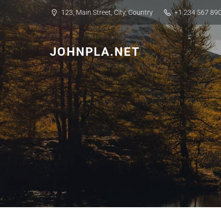
Skip
123, Main Street, City, Country
+1 234 567 89
to
content
JOHNPLA.NET