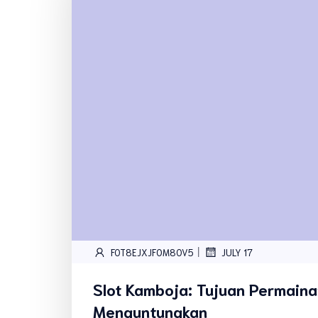
|
FOT8EJXJF0M8OV5
JULY 17
Slot Kamboja: Tujuan Permain
Menguntungkan