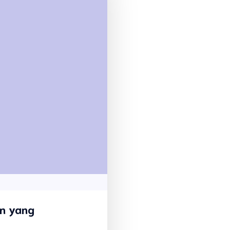
an yang