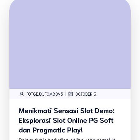
|
FOT8EJXJF0M8OV5
OCTOBER 3
Menikmati Sensasi Slot Demo:
Eksplorasi Slot Online PG Soft
dan Pragmatic Play!