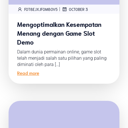
|
FOT8EJXJF0M8OV5
OCTOBER 3
Mengoptimalkan Kesempatan
Menang dengan Game Slot
Demo
Dalam dunia permainan online, game slot
telah menjadi salah satu pilihan yang paling
diminati oleh para […]
Read more